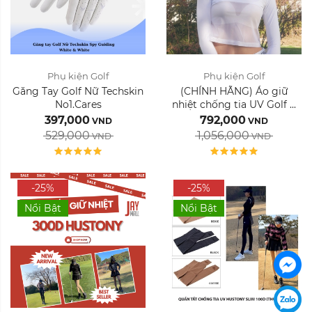
Màu sắc:
Màu sắc:
Phụ kiện Golf
Phụ kiện Golf
Găng Tay Golf Nữ Techskin
(CHÍNH HÃNG) Áo giữ
No1.Cares
nhiệt chống tia UV Golf ...
Xóa
Xóa
397,000
792,000
VND
VND
529,000
1,056,000
VND
VND
-25%
-25%
Nổi Bật
Nổi Bật