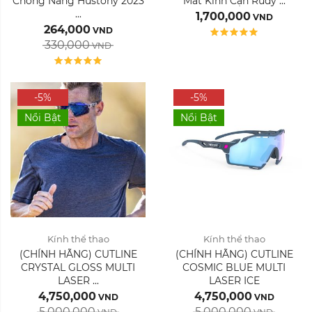
Chống Nắng Hustony 2023
Mắt Kính Cận Rudy ...
...
1,700,000
VND
264,000
VND
330,000
VND
-5%
-5%
Nổi Bật
Nổi Bật
Kính thể thao
Kính thể thao
(CHÍNH HÃNG) CUTLINE
(CHÍNH HÃNG) CUTLINE
CRYSTAL GLOSS MULTI
COSMIC BLUE MULTI
LASER ...
LASER ICE
4,750,000
4,750,000
VND
VND
5,000,000
5,000,000