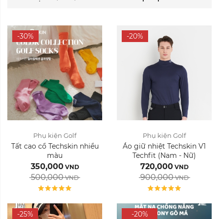
-30%
-20%
Phụ kiện Golf
Phụ kiện Golf
Tất cao cổ Techskin nhiều
Áo giữ nhiệt Techskin V1
màu
Techfit (Nam - Nữ)
350,000
720,000
VND
VND
500,000
900,000
VND
VND
-25%
-20%