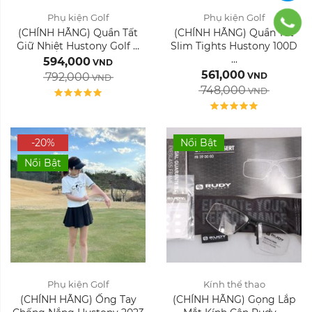
Phụ kiện Golf
Phụ kiện Golf
(CHÍNH HÃNG) Quần Tất
(CHÍNH HÃNG) Quần Tất
Thiết kế:
Xóa
Giữ Nhiệt Hustony Golf ...
Slim Tights Hustony 100D
...
594,000
VND
561,000
792,000
VND
VND
748,000
VND
-20%
Nổi Bật
Nổi Bật
Phụ kiện Golf
Kính thể thao
(CHÍNH HÃNG) Ống Tay
(CHÍNH HÃNG) Gọng Lắp