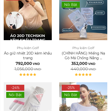
Nổi Bật
Size:
Size:
Phụ kiện Golf
Phụ kiện Golf
Màu sắc:
Áo giữ nhiệt 20D kèm khẩu
(CHÍNH HÃNG) Miếng Nạ
trang
Gò Má Chống Nắng ...
Beige
White
Xóa
792,000
352,000
VND
VND
Xóa
1,056,000
440,000
VND
VND
-24%
-25%
Nổi Bật
Nổi Bật